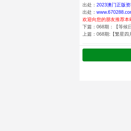
出处：
2023澳门正版
出处：
www.670288.co
欢迎向您的朋友推荐本
下篇：068期：【等候
上篇：068期:【繁星